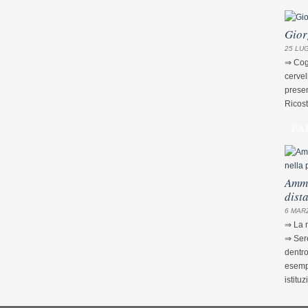
Gior
25 LUG
⇒ Cogn
cervel
presen
Ricost
PA
Ammi
dist
6 MARZ
⇒ La m
⇒ Sere
dentro
esempi
istituz