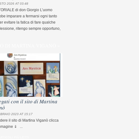
STO 2026 AT 03:48
TORIALE di don Giorgio L’uomo
be imparare a fermarsi ogni tanto
r evitare la fatica di fare qualche
flessione, ritengo sempre opportuno,
TO DI MARTINA VIGANÒ »
egati con il sito di Martina
nò
BRAIO 2023 AT 15:17
dere il sito di Martina Viganò clicca
mmagine ⇓ ...
ARTICOLI PIÙ LETTI