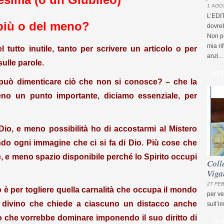
1 AGO
L’EDI
più o del meno?
dovreb
Non pe
mia ri
tutto inutile, tanto per scrivere un articolo o per
anzi...
ulle parole.
SI
può dimenticare ciò che non si conosce? – che la
eno un punto importante, diciamo essenziale, per
Dio, e meno possibilità ho di accostarmi al Mistero
endo ogni immagine che ci si fa di Dio. Più cose che
, e meno spazio disponibile perché lo Spirito occupi
Coll
Viga
27 FEB
 è per togliere quella carnalità che occupa il mondo
per ve
do divino che chiede a ciascuno un distacco anche
sull’i
go che vorrebbe dominare imponendo il suo diritto di
GLI 