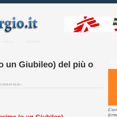
OMELIE
EDITORIALI
 un Giubileo) del più o
ED
 2025 AT 03:35 /
L’uo
ferm
sima (o un Giubileo)