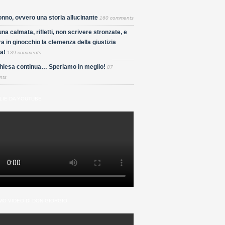
nno, ovvero una storia allucinante
160 comments
una calmata, rifletti, non scrivere stronzate, e
a in ginocchio la clemenza della giustizia
a!
139 comments
Chiesa continua… Speriamo in meglio!
87
nts
LIE DA YOUTUBE
MO VIDEO DI DON GIORGIO