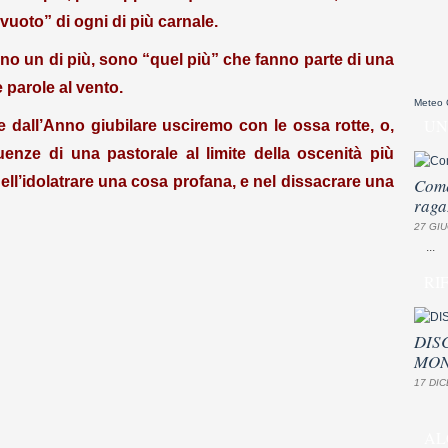
vuoto” di ogni di più carnale.
ono un di più, sono “quel più” che fanno parte di una
 parole al vento.
Meteo
UN
all’Anno giubilare usciremo con le ossa rotte, o,
nze di una pastorale al limite della oscenità più
ell’idolatrare una cosa profana, e nel dissacrare una
Come
raga
27 GIU
...
RI
DIS
MON
17 DIC
AL