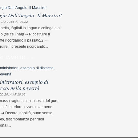
gio Dall’Angelo: Il Maestro!
LIO 2016 AT 08:22
etta, tàgliati la lingua o collegala al
lo (se ce l’hai)! ⇒ Ricostruire il
te ricordando il passato/2 ⇒
ruire il presente ricordando...
RLIAMO DI… »
nistratori, esempio di
acco, nella povertà
O 2014 AT 18:02
assa ragiona con la testa del guru
nità interiore, ovvero star bene
 ⇒ Decoro, nobiltà, buon senso,
o, testimonianza per ruoli
ionali...