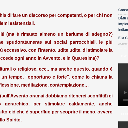
Conso
chia di fare un discorso per competenti, o per chi non
Dàtti 
emi esistenziali.
implor
indian
diti (ma è rimasto almeno un barlume di sdegno?)
E la 
e spudoratamente sui social parrocchiali, le più
comme
iù eccessivo, con l’intento, udite udite, di stimolare la
OME
(succede ogni anno in Avvento, e in Quaresima)?
ulturali o religiose, ecc., ma anche questo, quando è
e un tempo, “opportuno e forte”, come lo chiama la
riflessione, meditazione, contemplazione…
ull’Avvento oramai dobbiamo ritenerci sconfitti!) ci
o gerarchico, per stimolare caldamente, anche
tutto ciò che è superfluo per scoprire il meno, ovvero
ULTI
lo Spirito.