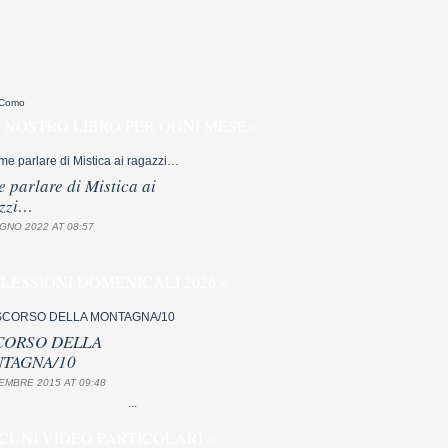
 Como
 NOSTRO LIBRO PER OGNI MESE »
 parlare di Mistica ai
zzi…
GNO 2022 AT 08:57
FLESSIONI DOMENICALI 2026 »
CORSO DELLA
TAGNA/10
EMBRE 2015 AT 09:48
...
CUNI VIDEO PARTICOLARI »