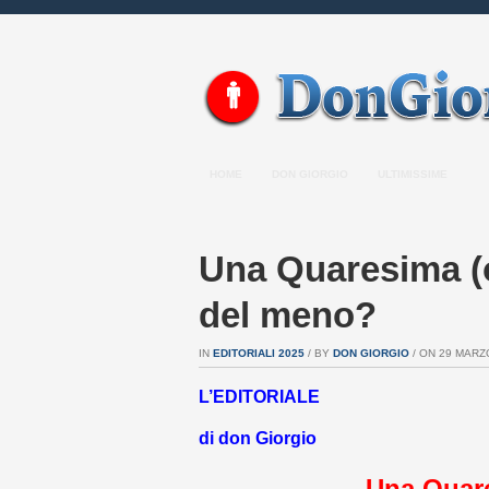
HOME
DON GIORGIO
ULTIMISSIME
Una Quaresima (o
del meno?
IN
EDITORIALI 2025
/ BY
DON GIORGIO
/ ON 29 MARZO
L’EDITORIALE
di don Giorgio
Una Quare