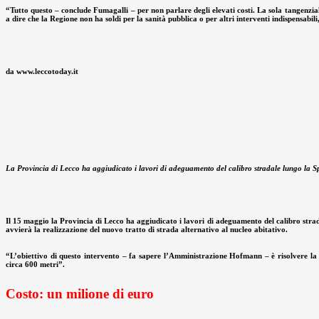
“Tutto questo – conclude Fumagalli – per non parlare degli elevati costi. La sola tangenzial
a dire che la Regione non ha soldi per la sanità pubblica o per altri interventi indispensabili
da www.leccotoday.it
La Provincia di Lecco ha aggiudicato i lavori di adeguamento del calibro stradale lungo la Sp
Il 15 maggio la Provincia di Lecco ha aggiudicato i lavori di adeguamento del calibro strada
avvierà la realizzazione del nuovo tratto di strada alternativo al nucleo abitativo.
“L’obiettivo di questo intervento – fa sapere l’Amministrazione Hofmann – è risolvere la p
circa 600 metri”.
Costo: un milione di euro