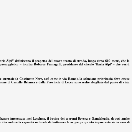
aria Alpi” definiscono il progetto del nuovo tratto di strada, lungo circa 600 metri, che la
paesaggistico – incalza Roberto Fumagalli, presidente del circolo ‘Ilaria Alpi’ – che verrà
e strettoie (a Cascinette Nere, così come in via Roma), la soluzione prioritaria deve essere
comune di Castello Brianza e dalla Provincia di Lecco sono scelte sbagliate dal punto di vista
e hanno interessato, nel Lecchese, il bacino dei torrenti Bevera e Gandaloglio, dovuti anche
, riducendone la capacità naturale di trattenere le acque, proprietà importante sia in caso di