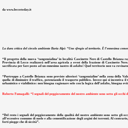
da www.leccotoday.it
La dura critica del circolo ambiente Ilaria Alpi: “Uno sfregio al territorio. È l’ennesima ceme
“Il progetto della nuova ‘tangenzialina’ in località Cascinette Nere di Castello Brianza ra
Provincia di Lecco realizzerà nell’area agricola a ovest della frazione di Cascinette Nere
sacrificata per fare posto ad un ennesimo nastro di asfalto! Quel territorio non va rovinat
“Purtroppo a Castello Brianza sono previste ulteriori ‘tangenzialine’ nella zona della Valm
quella di diminuire il traffico, potenziando il trasporto pubblico. Invece qui si incentiva i
urbanistico e viabilistico: non bisogna ragionare solo con la logica dell’asfalto, bisogna e
Roberto Fumagalli: “I segnali del peggioramento del nostro ambiente sono sotto gli occhi di
“Del resto i segnali del peggioramento della qualità del nostro ambiente sono sotto gli occ
all’eccessivo consumo di suolo e alla cementificazione degli argini dei torrenti. Al contrari
forti piogge che di siccità”.