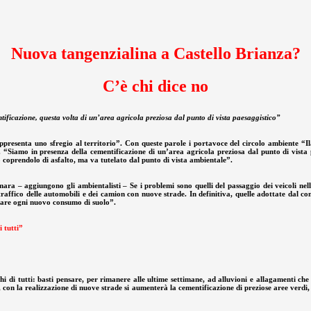
Nuova tangenzialina a Castello Brianza?
C’è chi dice no
ntificazione, questa volta di un’area agricola preziosa dal punto di vista paesaggistico”
ppresenta uno sfregio al territorio”. Con queste parole i portavoce del circolo ambiente “Il
. “Siamo in presenza della cementificazione di un’area agricola preziosa dal punto di vista 
o coprendolo di asfalto, ma va tutelato dal punto di vista ambientale”.
ara – aggiungono gli ambientalisti – Se i problemi sono quelli del passaggio dei veicoli nell
l traffico delle automobili e dei camion con nuove strade. In definitiva, quelle adottate dal 
vitare ogni nuovo consumo di suolo”.
 tutti”
hi di tutti: basti pensare, per rimanere alle ultime settimane, ad alluvioni e allagamenti ch
o, con la realizzazione di nuove strade si aumenterà la cementificazione di preziose aree verdi