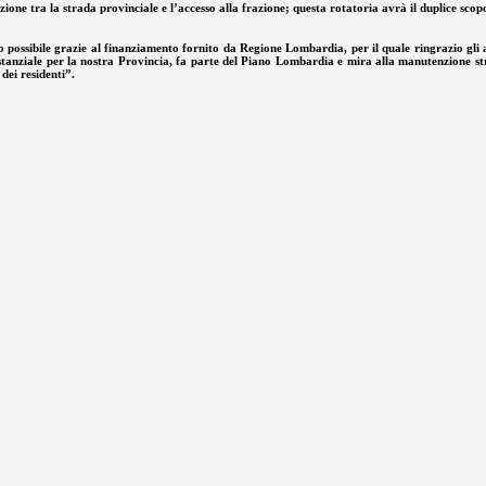
one tra la strada provinciale e l’accesso alla frazione; questa rotatoria avrà il duplice scopo 
 possibile grazie al finanziamento fornito da Regione Lombardia, per il quale ringrazio gli a
sostanziale per la nostra Provincia, fa parte del Piano Lombardia e mira alla manutenzione str
dei residenti”.