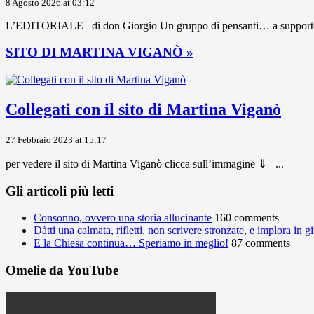
8 Agosto 2026 at 03:12
L’EDITORIALE di don Giorgio Un gruppo di pensanti… a supporto dei 
SITO DI MARTINA VIGANÒ »
Collegati con il sito di Martina Viganò
27 Febbraio 2023 at 15:17
per vedere il sito di Martina Viganò clicca sull’immagine ⇓ ...
Gli articoli più letti
Consonno, ovvero una storia allucinante
160 comments
Dàtti una calmata, rifletti, non scrivere stronzate, e implora in 
E la Chiesa continua… Speriamo in meglio!
87 comments
Omelie da YouTube