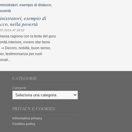
nistratori, esempio di
acco, nella povertà
O 2014 AT 18:02
assa ragiona con la testa del guru
nità interiore, ovvero star bene
 ⇒ Decoro, nobiltà, buon senso,
o, testimonianza per ruoli
ionali...
CATEGORIE
Categorie
PRIVACY E COOKIES
Informativa privacy
Cookies policy