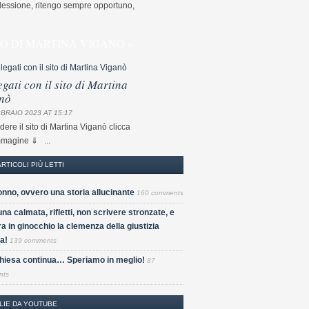
flessione, ritengo sempre opportuno,
TO DI MARTINA VIGANÒ »
egati con il sito di Martina
nò
BRAIO 2023 AT 15:17
dere il sito di Martina Viganò clicca
mmagine ⇓ ...
ARTICOLI PIÙ LETTI
nno, ovvero una storia allucinante
160 comments
una calmata, rifletti, non scrivere stronzate, e
a in ginocchio la clemenza della giustizia
a!
139 comments
Chiesa continua… Speriamo in meglio!
87
nts
LIE DA YOUTUBE