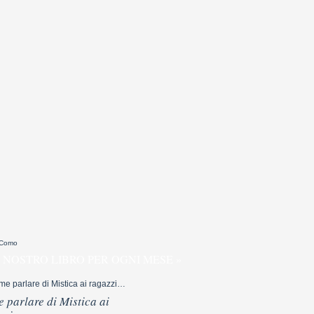
 Como
 NOSTRO LIBRO PER OGNI MESE »
 parlare di Mistica ai