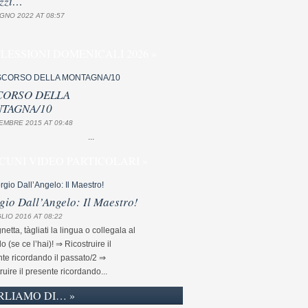
zzi…
GNO 2022 AT 08:57
FLESSIONI DOMENICALI 2026 »
CORSO DELLA
TAGNA/10
EMBRE 2015 AT 09:48
...
CUNI VIDEO PARTICOLARI »
gio Dall’Angelo: Il Maestro!
LIO 2016 AT 08:22
etta, tàgliati la lingua o collegala al
lo (se ce l’hai)! ⇒ Ricostruire il
te ricordando il passato/2 ⇒
ruire il presente ricordando...
RLIAMO DI… »