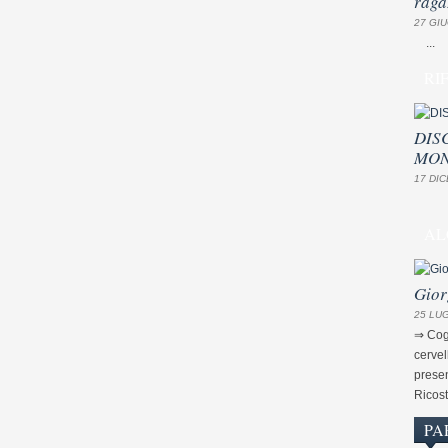
raga
27 GIU
...
RI
DIS
MON
17 DIC
AL
Gior
25 LUG
⇒ Cogn
cervel
presen
Ricost
PA