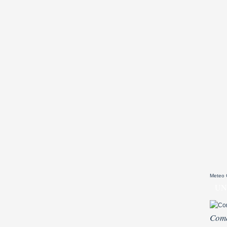
Meteo
UN
Come