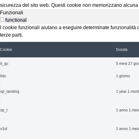
sicurezza del sito web. Questi cookie non memorizzano alcuna
Funzionali
functional
I cookie funzionali aiutano a eseguire determinate funzionalità 
terze parti.
Cookie
Durata
li_gc
5 mesi 27 gio
lidc
1 giorno
sp_landing
1 year 1 mon
sp_t
1 anno 1 mese
v1st
1 anno 1 me