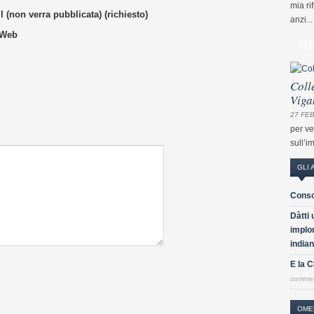
mia ri
 (non verra pubblicata) (richiesto)
anzi...
 Web
SI
Coll
Viga
27 FEB
per ve
sull’i
GLI 
Conso
Dàtti 
implor
indian
E la 
comme
OME