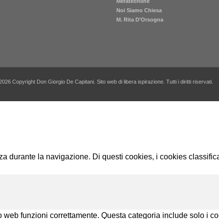
Merateonline
Noi Siamo Chiesa
M. Rita D’Orsogna
2026 Copyright Don Giorgio De Capitani. Sito web di libera ispirazione. Tutti i diritti riservati.
enza durante la navigazione. Di questi cookies, i cookies classi
o web funzioni correttamente. Questa categoria include solo i coo