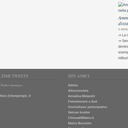
Ammi
dist
6 MARZ
⇒ La m
⇒ Sere
dentro
esempi
istituz
LTIMI TWEETS
SITI AMICI
 Twitter messages.
Adista
Altreconomia
llow @dongiorgio_it
Annalisa Melandri
Femminismo a Sud
Giornalismo partecipativo
Vatican Insider
ChiesadiMilano.it
Marco Boschini