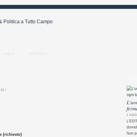
OMELIE
EDITORIALI
ED
21 /
L’uo
ferm
1 AGO
L’EDI
dovreb
Non pe
 (richiesto)