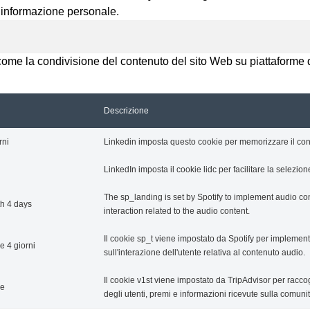
 informazione personale.
come la condivisione del contenuto del sito Web su piattaforme di
Descrizione
rni
Linkedin imposta questo cookie per memorizzare il conse
LinkedIn imposta il cookie lidc per facilitare la selezion
The sp_landing is set by Spotify to implement audio con
th 4 days
interaction related to the audio content.
Il cookie sp_t viene impostato da Spotify per implementa
 4 giorni
sull'interazione dell'utente relativa al contenuto audio.
Il cookie v1st viene impostato da TripAdvisor per raccogl
se
degli utenti, premi e informazioni ricevute sulla comunit