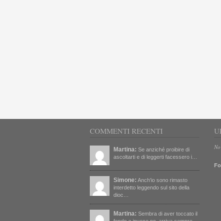
COMMENTI RECENTI
U
No
Martina:
Se anziché proibire di
ascoltarti e di leggerti facessero i…
Fo
Simone:
Anch'io sono rimasto
interdetto leggendo sul sito della
dioc…
Martina:
Sembra di aver toccato il