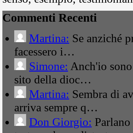
Commenti Recenti
Martina:
Se anziché pro
facessero i…
Simone:
Anch'io sono 
sito della dioc…
Martina:
Sembra di ave
arriva sempre q…
Don Giorgio:
Parlano