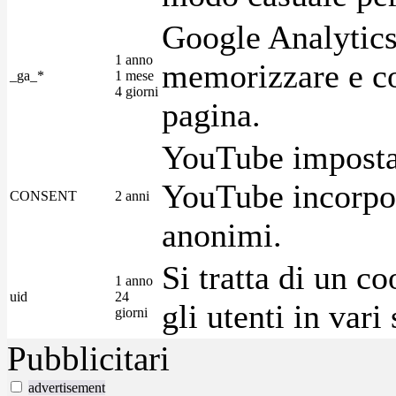
Google Analytics
1 anno
memorizzare e con
_ga_*
1 mese
4 giorni
pagina.
YouTube imposta 
YouTube incorpora
CONSENT
2 anni
anonimi.
Si tratta di un c
1 anno
uid
24
gli utenti in var
giorni
Pubblicitari
advertisement