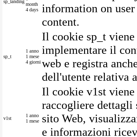
sp_landing
month
information on user 
4 days
content.
Il cookie sp_t viene
implementare il cont
1 anno
sp_t
1 mese
web e registra anche
4 giorni
dell'utente relativa 
Il cookie v1st vien
raccogliere dettagli 
sito Web, visualizza
1 anno
v1st
1 mese
e informazioni ricev