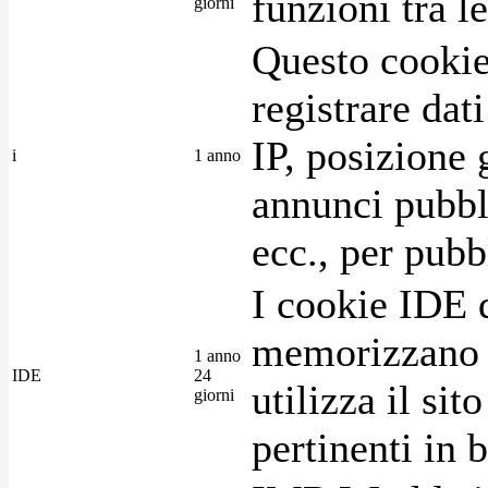
funzioni tra l
giorni
Questo cookie
registrare dat
IP, posizione 
i
1 anno
annunci pubblic
ecc., per pubb
I cookie IDE 
memorizzano i
1 anno
IDE
24
utilizza il si
giorni
pertinenti in b