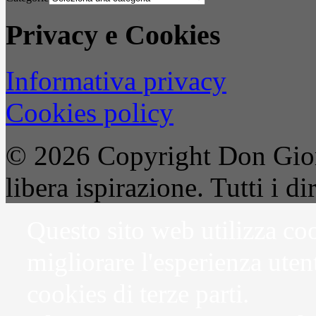
Privacy e Cookies
Informativa privacy
Cookies policy
© 2026 Copyright Don Gior
libera ispirazione. Tutti i dir
Questo sito web utilizza coo
migliorare l'esperienza uten
cookies di terze parti.