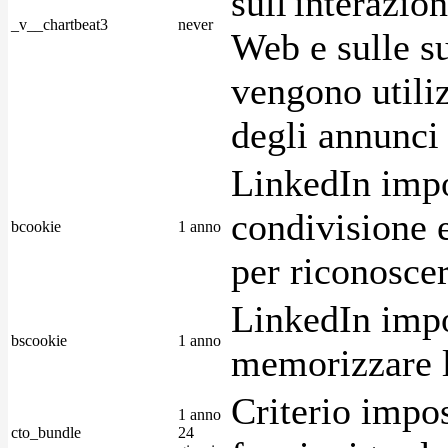
sull'interazio
_v__chartbeat3
never
Web e sulle su
vengono utiliz
degli annunci p
LinkedIn impo
condivisione e
bcookie
1 anno
per riconoscer
LinkedIn impo
bscookie
1 anno
memorizzare l
Criterio impos
1 anno
cto_bundle
24