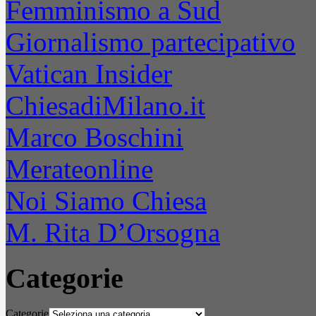
Femminismo a Sud
Giornalismo partecipativo
Vatican Insider
ChiesadiMilano.it
Marco Boschini
Merateonline
Noi Siamo Chiesa
M. Rita D’Orsogna
Categorie
Categorie