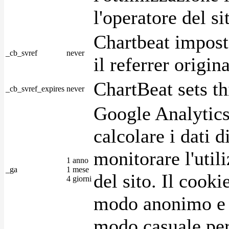
l'operatore del s
Chartbeat impost
_cb_svref
never
il referrer origin
ChartBeat sets th
_cb_svref_expires
never
Google Analytics
calcolare i dati d
monitorare l'utili
1 anno
_ga
1 mese
del sito. Il cook
4 giorni
modo anonimo e 
modo casuale per 