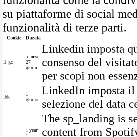
su piattaforme di social medi
funzionalità di terze parti.
Cookie
Durata
Linkedin imposta qu
5 mesi
consenso del visitat
li_gc
27
giorni
per scopi non essenz
LinkedIn imposta il 
1
lidc
giorno
selezione del data c
The sp_landing is s
content from Spotify
1 year
1