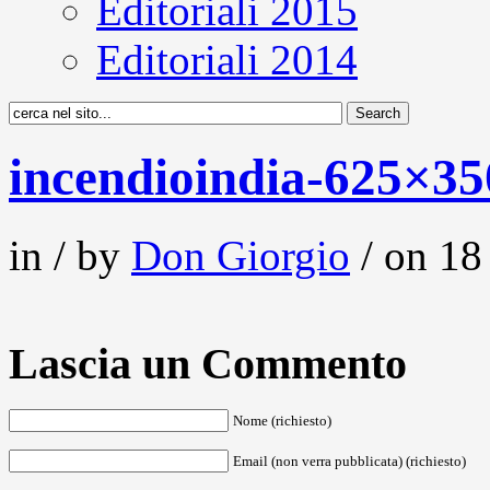
Editoriali 2015
Editoriali 2014
incendioindia-625×35
in / by
Don Giorgio
/ on 18
Lascia un Commento
Nome (richiesto)
Email (non verra pubblicata) (richiesto)