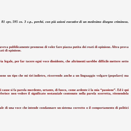
rtt. 81 cpv, 595 co. 3 c.p., perché, con più azioni esecutive di un medesimo disegno criminoso,
 aveva pubblicamente promesso di voler fare piazza putita dei reati di opinione. Altra prova
ati di opinione.
 legale, per far tacere ogni voce dissidente, che altrimenti sarebbe difficile mettere sotto
 sono un tipo che mi tiri indietro, ricorrendo anche a un linguaggio volgare (popolare) ma
ili cause si fa parola mordente, urtante, di fuoco, come ardente è la mia “passione”. Ed è qui
eferisce non vedere il significato sostanziale contenuto nella parola scorretta, ritenendola
eale di una voce che intende condannare un sistema corrotto o il comportamento di politici