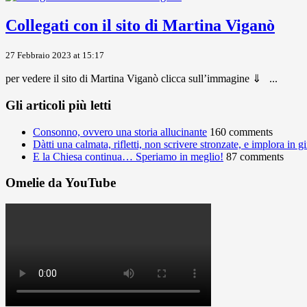
Collegati con il sito di Martina Viganò
27 Febbraio 2023 at 15:17
per vedere il sito di Martina Viganò clicca sull’immagine ⇓ ...
Gli articoli più letti
Consonno, ovvero una storia allucinante
160 comments
Dàtti una calmata, rifletti, non scrivere stronzate, e implora in 
E la Chiesa continua… Speriamo in meglio!
87 comments
Omelie da YouTube