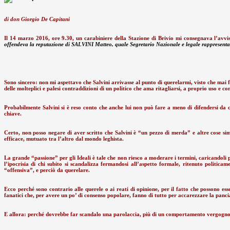
di don Giorgio De Capitani
Il 14 marzo 2016, ore 9.30, un carabiniere della Stazione di Brivio mi consegnava l’avvis
offendeva la reputazione di SALVINI Matteo, quale Segretario Nazionale e legale rappresent
Sono sincero: non mi aspettavo che Salvini arrivasse al punto di querelarmi, visto che mai 
delle molteplici e palesi contraddizioni di un politico che ama ritagliarsi, a proprio uso e
Probabilmente Salvini si è reso conto che anche lui non può fare a meno di difendersi da ch
chiave.
Certo, non posso negare di aver scritto che Salvini è “un pezzo di merda” e altre cose si
efficace, mutuato tra l’altro dal mondo leghista.
La grande “passione” per gli Ideali è tale che non riesco a moderare i termini, caricandoli p
l’ipocrisia di chi subito si scandalizza fermandosi all’aspetto formale, ritenuto politicam
“offensiva”, e perciò da querelare.
Ecco perché sono contrario alle querele o ai reati di opinione, per il fatto che possono 
fanatici che, per avere un po’ di consenso popolare, fanno di tutto per accarezzare la pancia,
E allora: perché dovrebbe far scandalo una parolaccia, più di un comportamento vergog