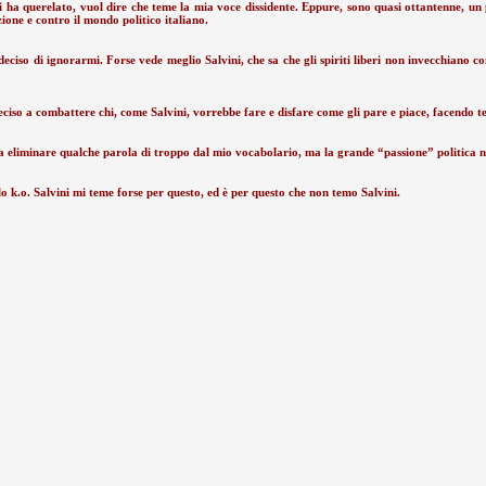
a querelato, vuol dire che teme la mia voce dissidente. Eppure, sono quasi ottantenne, un p
ione e contro il mondo politico italiano.
ciso di ignorarmi. Forse vede meglio Salvini, che sa che gli spiriti liberi non invecchiano con
 deciso a combattere chi, come Salvini, vorrebbe fare e disfare come gli pare e piace, facendo 
a eliminare qualche parola di troppo dal mio vocabolario, ma la grande “passione” politica n
o k.o. Salvini mi teme forse per questo, ed è per questo che non temo Salvini.