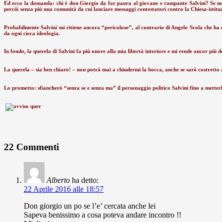
Ed ecco la domanda: chi è don Giorgio da far paura al giovane e rampante Salvini? Se mi h
perciò senza più una comunità da cui lanciare messaggi contestatori contro la Chiesa-istituz
Probabilmente Salvini mi ritiene ancora “pericoloso”, al contrario di Angelo Scola che ha de
da ogni cieca ideologia.
In fondo, la querela di Salvini fa più onore alla mia libertà interiore e mi rende ancor più
La querela – sia ben chiaro! – non potrà mai a chiudermi la bocca, anche se sarò costretto 
Lo prometto: sfiancherò “senza se e senza ma” il personaggio politico Salvini fino a metterl
22 Commenti
Alberto
ha detto:
22 Aprile 2016 alle 18:57
Don giorgio un po se l’e’ cercata anche lei
Sapeva benissimo a cosa poteva andare incontro !!