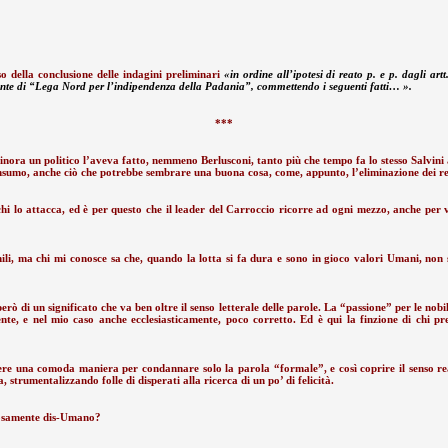
o della conclusione delle indagini preliminari
«in ordine all’ipotesi di reato p. e p. dagli a
ante di “Lega Nord per l’indipendenza della Padania”, commettendo i seguenti fatti… ».
***
finora un politico l’aveva fatto, nemmeno Berlusconi, tanto più che tempo fa lo stesso Salvini
 consumo, anche ciò che potrebbe sembrare una buona cosa, come, appunto, l’eliminazione dei re
i lo attacca, ed è per questo che il leader del Carroccio ricorre ad ogni mezzo, anche per via
mili, ma chi mi conosce sa che, quando la lotta si fa dura e sono in gioco valori Umani, non
erò di un significato che va ben oltre il senso letterale delle parole. La “passione” per le nob
ente, e nel mio caso anche ecclesiasticamente, poco corretto. Ed è qui la finzione di chi pr
essere una comoda maniera per condannare solo la parola “formale”, e così coprire il senso r
 strumentalizzando folle di disperati alla ricerca di un po’ di felicità.
nosamente dis-Umano?