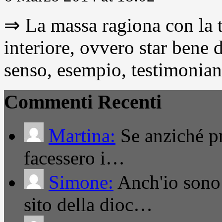
⇒ La massa ragiona con la t
interiore, ovvero star bene
senso, esempio, testimonianza
Commenti Recenti
Martina:
Se anziché pro
facessero i…
Simone:
Anch'io sono 
sito della dioc…