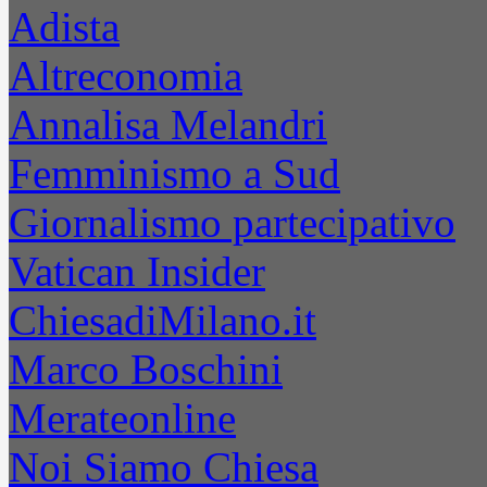
Adista
Altreconomia
Annalisa Melandri
Femminismo a Sud
Giornalismo partecipativo
Vatican Insider
ChiesadiMilano.it
Marco Boschini
Merateonline
Noi Siamo Chiesa