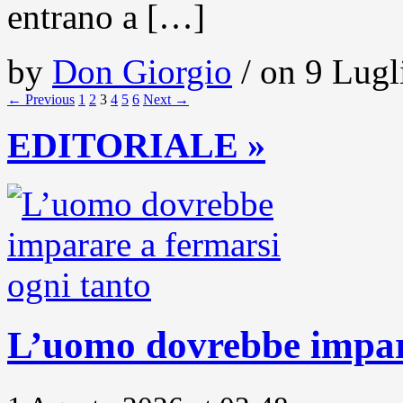
entrano a […]
by
Don Giorgio
/ on 9 Lugl
← Previous
1
2
3
4
5
6
Next →
EDITORIALE »
L’uomo dovrebbe impara